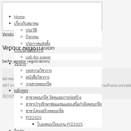
Skip
to
Home
content
เกี่ยวกับสมาคม
ประวัติ
Vendor Registration
กิจกรรม
ประกาศแต่งตั้ง
Vendor Registration
การประชุมวิชาการ
call-for-paper
[wcfm_vendor_registration]
วิชาการ
บทความวิชาการ
หนังสือวิชาการ
สมาคมคอนกรีตแห่งประเทศไทย
วารสารคอนกรีต
487 อาคาร วสท. ชั้น3 ซอยรามคำแหง 39 (ซอยเทพลีลา) ถนนรามคำแหง แขวงพ
หลักสูตร
©2025 thaitca.or.th. All rights reserved.
สาขาคอนกรีต วัสดุและการก่อสร้าง
สาขาบำรุงรักษาซ่อมแซมและเสริมกำลังคอนกรีต
สาขาโครงสร้างคอนกรีต
PCE2025
ใบลงทะเบียนงาน PCE2025
ติดต่อ