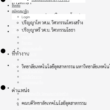
การศึกษา
ติดต่อ
สมัครสมาชิก
ปริญญาเอก ปร.ด. (วิศวกรรมโยธา)
Login
ปริญญาโท วศ.ม. วิศวกรรมโครงสร้าง
Home
ปริญญาตรี วศ.บ. วิศวกรรมโยธา
เกี่ยวกับสมาคม
ประวัติ
กิจกรรม
ประกาศแต่งตั้ง
ที่ทำงาน
การประชุมวิชาการ
call-for-paper
วิชาการ
วิทยาลัยเทคโนโลยีอุตสาหกรรม มหาวิทยาลัยเทคโ
บทความวิชาการ
หนังสือวิชาการ
วารสารคอนกรีต
หลักสูตร
ตำแหน่ง
สาขาคอนกรีต วัสดุและการก่อสร้าง
สาขาบำรุงรักษาซ่อมแซมและเสริมกำลังคอนกรีต
คณบดีวิทยาลัยเทคโนโลยีอุตสาหกรรม
สาขาโครงสร้างคอนกรีต