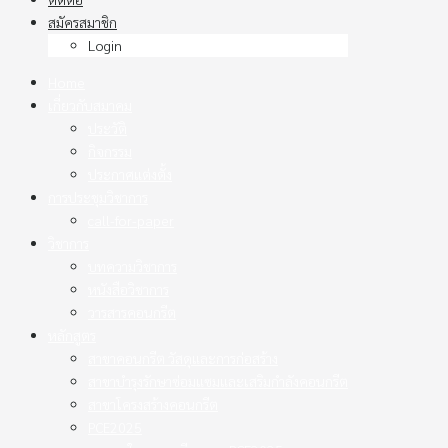
สมัครสมาชิก
Login
Home
เกี่ยวกับสมาคม
ประวัติ
กิจกรรม
ประกาศแต่งตั้ง
การประชุมวิชาการ
call-for-paper
วิชาการ
บทความวิชาการ
หนังสือวิชาการ
วารสารคอนกรีต
หลักสูตร
สาขาคอนกรีต วัสดุและการก่อสร้าง
สาขาบำรุงรักษาซ่อมแซมและเสริมกำลังคอนกรีต
สาขาโครงสร้างคอนกรีต
PCE2025