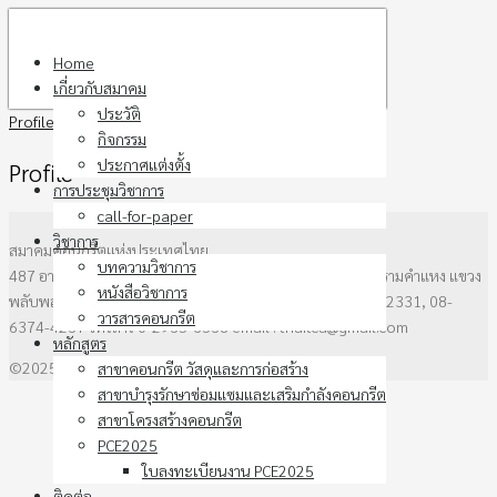
Skip
to
Home
content
เกี่ยวกับสมาคม
ประวัติ
Profile
กิจกรรม
ประกาศแต่งตั้ง
Profile
การประชุมวิชาการ
call-for-paper
วิชาการ
สมาคมคอนกรีตแห่งประเทศไทย
บทความวิชาการ
487 อาคาร วสท. ชั้น3 ซอยรามคำแหง 39 (ซอยเทพลีลา) ถนนรามคำแหง แขวง
หนังสือวิชาการ
พลับพลาเขตวังทองหลาง กรุงเทพฯ 10310 โทรศัพท์ 0-2136-2331, 08-
วารสารคอนกรีต
6374-4237 โทรสาร 0-2935-6538 email : thaitca@gmail.com
หลักสูตร
©2025 thaitca.or.th. All rights reserved.
สาขาคอนกรีต วัสดุและการก่อสร้าง
สาขาบำรุงรักษาซ่อมแซมและเสริมกำลังคอนกรีต
สาขาโครงสร้างคอนกรีต
PCE2025
ใบลงทะเบียนงาน PCE2025
ติดต่อ