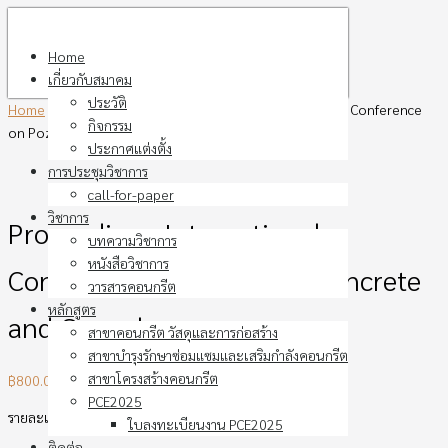
Skip
to
Home
content
เกี่ยวกับสมาคม
ประวัติ
Home
›
หนังสืออื่นๆ ที่น่าสนใจ
›
Proceeding : International Conference
กิจกรรม
on Pozzolan, Concrete and Geopolymer
ประกาศแต่งตั้ง
การประชุมวิชาการ
call-for-paper
วิชาการ
Proceeding : International
บทความวิชาการ
หนังสือวิชาการ
Conference on Pozzolan, Concrete
วารสารคอนกรีต
หลักสูตร
and Geopolymer
สาขาคอนกรีต วัสดุและการก่อสร้าง
สาขาบำรุงรักษาซ่อมแซมและเสริมกำลังคอนกรีต
สาขาโครงสร้างคอนกรีต
฿
800.00
PCE2025
รายละเอียดหนังสือ
ใบลงทะเบียนงาน PCE2025
ติดต่อ