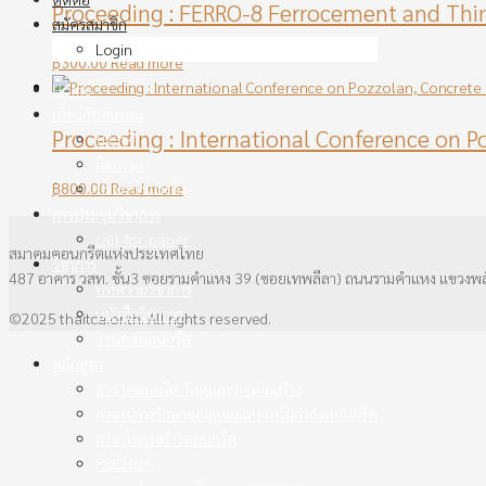
Proceeding : FERRO-8 Ferrocement and Thi
สมัครสมาชิก
Login
฿
300.00
Read more
Home
เกี่ยวกับสมาคม
Proceeding : International Conference on 
ประวัติ
กิจกรรม
฿
800.00
Read more
ประกาศแต่งตั้ง
การประชุมวิชาการ
call-for-paper
สมาคมคอนกรีตแห่งประเทศไทย
วิชาการ
487 อาคาร วสท. ชั้น3 ซอยรามคำแหง 39 (ซอยเทพลีลา) ถนนรามคำแหง แขวงพ
บทความวิชาการ
หนังสือวิชาการ
©2025 thaitca.or.th. All rights reserved.
วารสารคอนกรีต
หลักสูตร
สาขาคอนกรีต วัสดุและการก่อสร้าง
สาขาบำรุงรักษาซ่อมแซมและเสริมกำลังคอนกรีต
สาขาโครงสร้างคอนกรีต
PCE2025