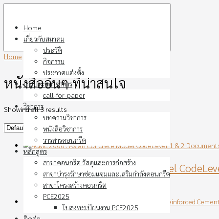
Skip
to
Home
content
เกี่ยวกับสมาคม
ประวัติ
Home
›
หนังสืออื่นๆ ที่น่าสนใจ
กิจกรรม
ประกาศแต่งตั้ง
หนังสืออื่นๆ ที่น่าสนใจ
การประชุมวิชาการ
call-for-paper
วิชาการ
Showing all 3 results
บทความวิชาการ
หนังสือวิชาการ
วารสารคอนกรีต
หลักสูตร
สาขาคอนกรีต วัสดุและการก่อสร้าง
ACMC 2006 : Asian Concrete Model CodeLev
สาขาบำรุงรักษาซ่อมแซมและเสริมกำลังคอนกรีต
สาขาโครงสร้างคอนกรีต
฿
250.00
PCE2025
ใบลงทะเบียนงาน PCE2025
ติดต่อ