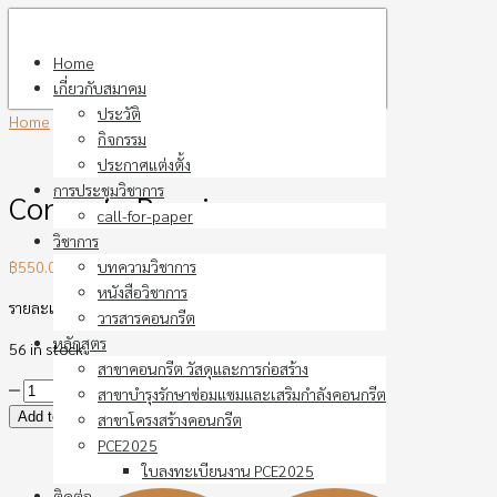
Skip
to
Home
content
เกี่ยวกับสมาคม
ประวัติ
Home
›
หนังสือในกลุ่มวิชา
›
Concrete Repair
กิจกรรม
ประกาศแต่งตั้ง
การประชุมวิชาการ
Concrete Repair
call-for-paper
วิชาการ
฿
550.00
บทความวิชาการ
หนังสือวิชาการ
รายละเอียดหนังสือ
วารสารคอนกรีต
หลักสูตร
56 in stock
สาขาคอนกรีต วัสดุและการก่อสร้าง
Concrete
สาขาบำรุงรักษาซ่อมแซมและเสริมกำลังคอนกรีต
Repair
Add to cart
สาขาโครงสร้างคอนกรีต
quantity
PCE2025
ใบลงทะเบียนงาน PCE2025
ติดต่อ