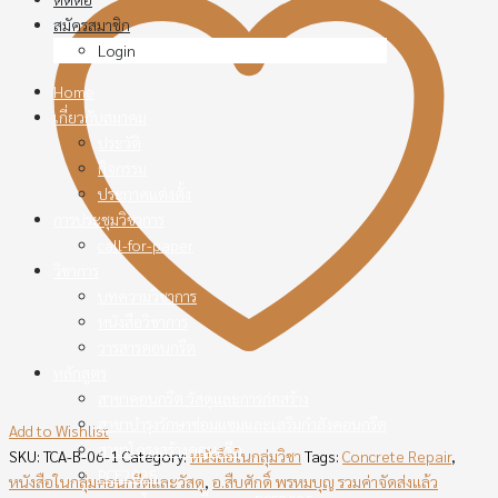
สมัครสมาชิก
Login
Home
เกี่ยวกับสมาคม
ประวัติ
กิจกรรม
ประกาศแต่งตั้ง
การประชุมวิชาการ
call-for-paper
วิชาการ
บทความวิชาการ
หนังสือวิชาการ
วารสารคอนกรีต
หลักสูตร
สาขาคอนกรีต วัสดุและการก่อสร้าง
สาขาบำรุงรักษาซ่อมแซมและเสริมกำลังคอนกรีต
Add to Wishlist
สาขาโครงสร้างคอนกรีต
SKU:
TCA-B-06-1
Category:
หนังสือในกลุ่มวิชา
Tags:
Concrete Repair
,
PCE2025
หนังสือในกลุ่มคอนกรีตและวัสดุ
,
อ.สืบศักดิ์ พรหมบุญ รวมค่าจัดส่งแล้ว