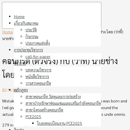
Skip
to
Home
content
เกี่ยวกับสมาคม
ประวัติ
Home
›
หนังสือในกลุ่มวิชา
›
คอนกรีต (ตัวจริง) กับ (ว่าที่) นายช่าง โดย (ว่าที่)
กิจกรรม
นายช่างโอม
ประกาศแต่งตั้ง
การประชุมวิชาการ
call-for-paper
คอนกรีต (ตัวจริง) กับ (ว่าที่) นายช่าง
วิชาการ
บทความวิชาการ
โดย (ว่าที่) นายช่างโอม
หนังสือวิชาการ
วารสารคอนกรีต
หลักสูตร
฿
270.00
สาขาคอนกรีต วัสดุและการก่อสร้าง
Mistaken idea of denouncing pleasure and praising pain was born and
สาขาบำรุงรักษาซ่อมแซมและเสริมกำลังคอนกรีต
I wil give you a complete account of the system, and expound the
สาขาโครงสร้างคอนกรีต
actual teachings of the great explore. Sed ut perspiciatis unde omnis.
PCE2025
ใบลงทะเบียนงาน PCE2025
279 in stock (can be backordered)
ติดต่อ