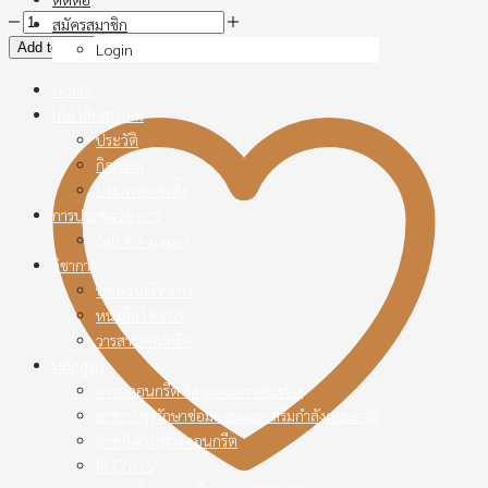
คอนกรีต
สมัครสมาชิก
(ตัว
Add to cart
Login
จริง)
Home
กับ
เกี่ยวกับสมาคม
(ว่าที่)
ประวัติ
นาย
กิจกรรม
ช่าง
ประกาศแต่งตั้ง
โดย
การประชุมวิชาการ
(ว่าที่)
call-for-paper
นาย
วิชาการ
ช่าง
บทความวิชาการ
โอม
หนังสือวิชาการ
quantity
วารสารคอนกรีต
หลักสูตร
สาขาคอนกรีต วัสดุและการก่อสร้าง
สาขาบำรุงรักษาซ่อมแซมและเสริมกำลังคอนกรีต
สาขาโครงสร้างคอนกรีต
PCE2025