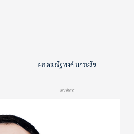
ผศ.ดร.ณัฐพงศ์ มกระธัช
เลขาธิการ