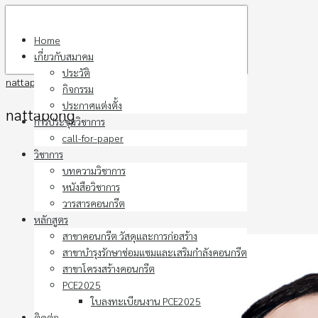
Skip
to
Home
content
เกี่ยวกับสมาคม
ประวัติ
nattapong
กิจกรรม
ประกาศแต่งตั้ง
nattapong
การประชุมวิชาการ
call-for-paper
วิชาการ
บทความวิชาการ
หนังสือวิชาการ
วารสารคอนกรีต
หลักสูตร
สาขาคอนกรีต วัสดุและการก่อสร้าง
สาขาบำรุงรักษาซ่อมแซมและเสริมกำลังคอนกรีต
สาขาโครงสร้างคอนกรีต
PCE2025
ใบลงทะเบียนงาน PCE2025
ติดต่อ