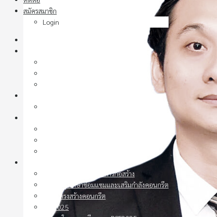
สมัครสมาชิก
Login
Home
เกี่ยวกับสมาคม
ประวัติ
กิจกรรม
ประกาศแต่งตั้ง
การประชุมวิชาการ
call-for-paper
วิชาการ
บทความวิชาการ
หนังสือวิชาการ
วารสารคอนกรีต
หลักสูตร
สาขาคอนกรีต วัสดุและการก่อสร้าง
สาขาบำรุงรักษาซ่อมแซมและเสริมกำลังคอนกรีต
สาขาโครงสร้างคอนกรีต
PCE2025