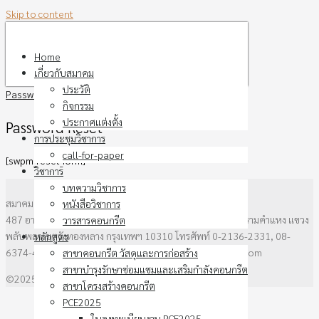
Skip to content
Home
เกี่ยวกับสมาคม
ประวัติ
Password Reset
กิจกรรม
ประกาศแต่งตั้ง
Password Reset
การประชุมวิชาการ
call-for-paper
[swpm_reset_form]
วิชาการ
บทความวิชาการ
สมาคมคอนกรีตแห่งประเทศไทย
หนังสือวิชาการ
487 อาคาร วสท. ชั้น3 ซอยรามคำแหง 39 (ซอยเทพลีลา) ถนนรามคำแหง แขวง
วารสารคอนกรีต
พลับพลาเขตวังทองหลาง กรุงเทพฯ 10310 โทรศัพท์ 0-2136-2331, 08-
หลักสูตร
6374-4237 โทรสาร 0-2935-6538 email : thaitca@gmail.com
สาขาคอนกรีต วัสดุและการก่อสร้าง
สาขาบำรุงรักษาซ่อมแซมและเสริมกำลังคอนกรีต
©2025 thaitca.or.th. All rights reserved.
สาขาโครงสร้างคอนกรีต
PCE2025
ใบลงทะเบียนงาน PCE2025