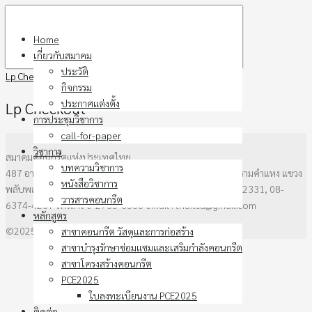
Skip
to
Home
content
เกี่ยวกับสมาคม
ประวัติ
Lp Checkout
กิจกรรม
ประกาศแต่งตั้ง
Lp Checkout
การประชุมวิชาการ
call-for-paper
วิชาการ
สมาคมคอนกรีตแห่งประเทศไทย
บทความวิชาการ
487 อาคาร วสท. ชั้น3 ซอยรามคำแหง 39 (ซอยเทพลีลา) ถนนรามคำแหง แขวง
หนังสือวิชาการ
พลับพลาเขตวังทองหลาง กรุงเทพฯ 10310 โทรศัพท์ 0-2136-2331, 08-
วารสารคอนกรีต
6374-4237 โทรสาร 0-2935-6538 email : thaitca@gmail.com
หลักสูตร
©2025 thaitca.or.th. All rights reserved.
สาขาคอนกรีต วัสดุและการก่อสร้าง
สาขาบำรุงรักษาซ่อมแซมและเสริมกำลังคอนกรีต
สาขาโครงสร้างคอนกรีต
PCE2025
ใบลงทะเบียนงาน PCE2025
ติดต่อ