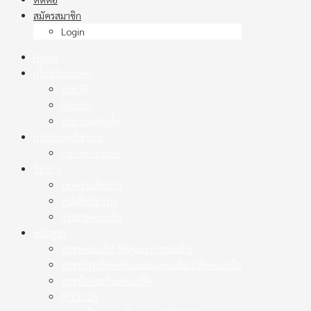
สมัครสมาชิก
Login
Home
เกี่ยวกับสมาคม
ประวัติ
กิจกรรม
ประกาศแต่งตั้ง
การประชุมวิชาการ
call-for-paper
วิชาการ
บทความวิชาการ
หนังสือวิชาการ
วารสารคอนกรีต
หลักสูตร
สาขาคอนกรีต วัสดุและการก่อสร้าง
สาขาบำรุงรักษาซ่อมแซมและเสริมกำลังคอนกรีต
สาขาโครงสร้างคอนกรีต
PCE2025