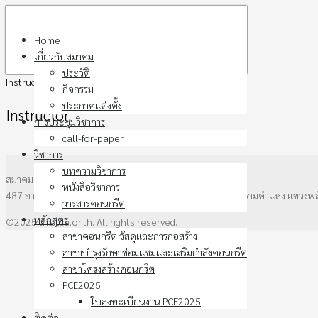
Skip
to
Home
content
เกี่ยวกับสมาคม
ประวัติ
Instructor
กิจกรรม
ประกาศแต่งตั้ง
Instructor
การประชุมวิชาการ
call-for-paper
วิชาการ
บทความวิชาการ
สมาคมคอนกรีตแห่งประเทศไทย
หนังสือวิชาการ
487 อาคาร วสท. ชั้น3 ซอยรามคำแหง 39 (ซอยเทพลีลา) ถนนรามคำแหง แขวงพ
วารสารคอนกรีต
หลักสูตร
©2025 thaitca.or.th. All rights reserved.
สาขาคอนกรีต วัสดุและการก่อสร้าง
สาขาบำรุงรักษาซ่อมแซมและเสริมกำลังคอนกรีต
สาขาโครงสร้างคอนกรีต
PCE2025
ใบลงทะเบียนงาน PCE2025
ติดต่อ