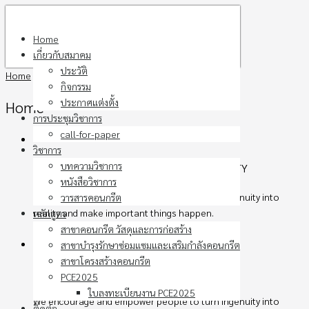
Skip
to
Home
content
เกี่ยวกับสมาคม
ประวัติ
Home
กิจกรรม
ประกาศแต่งตั้ง
Home
การประชุมวิชาการ
call-for-paper
วิชาการ
บทความวิชาการ
The Free WordPress Theme for UNIVERSITY
หนังสือวิชาการ
We encourage and empower people to turn ingenuity into
วารสารคอนกรีต
reality and make important things happen.
หลักสูตร
About Us
สาขาคอนกรีต วัสดุและการก่อสร้าง
สาขาบำรุงรักษาซ่อมแซมและเสริมกำลังคอนกรีต
สาขาโครงสร้างคอนกรีต
UNIVERSITY
PCE2025
ใบลงทะเบียนงาน PCE2025
We encourage and empower people to turn ingenuity into
ติดต่อ