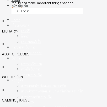
reality and make important things happen.
สมัครสมาชิก
About Us
Login
Home
เกี่ยวกับสมาคม
LIBRARY
ประวัติ
กิจกรรม
ประกาศแต่งตั้ง
การประชุมวิชาการ
call-for-paper
ALOT OF CLUBS
วิชาการ
บทความวิชาการ
หนังสือวิชาการ
วารสารคอนกรีต
WEBDESIGN
หลักสูตร
สาขาคอนกรีต วัสดุและการก่อสร้าง
สาขาบำรุงรักษาซ่อมแซมและเสริมกำลังคอนกรีต
สาขาโครงสร้างคอนกรีต
GAMING HOUSE
PCE2025