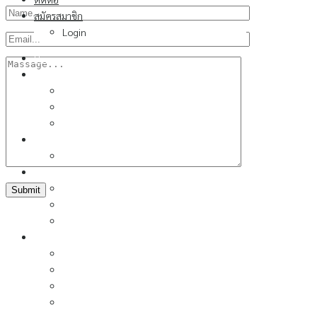
สมัครสมาชิก
Login
Home
เกี่ยวกับสมาคม
ประวัติ
กิจกรรม
ประกาศแต่งตั้ง
การประชุมวิชาการ
call-for-paper
วิชาการ
บทความวิชาการ
หนังสือวิชาการ
วารสารคอนกรีต
หลักสูตร
สาขาคอนกรีต วัสดุและการก่อสร้าง
สาขาบำรุงรักษาซ่อมแซมและเสริมกำลังคอนกรีต
สาขาโครงสร้างคอนกรีต
PCE2025