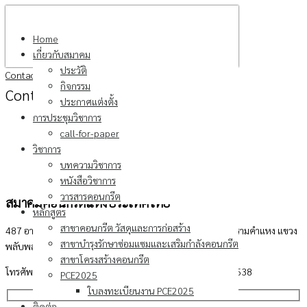
Skip
to
Home
content
เกี่ยวกับสมาคม
ประวัติ
Contact
กิจกรรม
Contact
ประกาศแต่งตั้ง
การประชุมวิชาการ
call-for-paper
วิชาการ
บทความวิชาการ
หนังสือวิชาการ
วารสารคอนกรีต
สมาคมคอนกรีตแห่งประเทศไทย
หลักสูตร
สาขาคอนกรีต วัสดุและการก่อสร้าง
487 อาคาร วสท. ชั้น3 ซอยรามคำแหง 39 (ซอยเทพลีลา) ถนนรามคำแหง แขวง
สาขาบำรุงรักษาซ่อมแซมและเสริมกำลังคอนกรีต
พลับพลา เขตวังทองหลาง กรุงเทพฯ 10310
สาขาโครงสร้างคอนกรีต
โทรศัพท์ 0-2935-6593, 08-6374-4237 โทรสาร 0-2935-6538
PCE2025
ใบลงทะเบียนงาน PCE2025
ติดต่อ