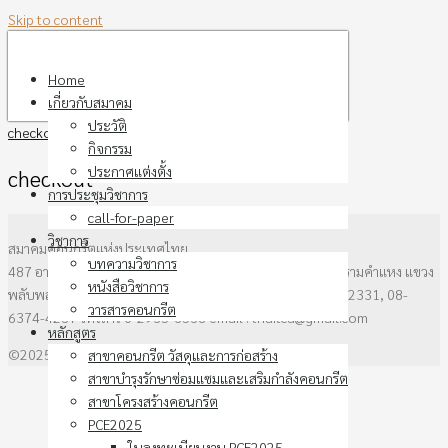
Skip to content
Home
เกี่ยวกับสมาคม
ประวัติ
checkout
กิจกรรม
ประกาศแต่งตั้ง
checkout
การประชุมวิชาการ
call-for-paper
วิชาการ
สมาคมคอนกรีตแห่งประเทศไทย
บทความวิชาการ
487 อาคาร วสท. ชั้น3 ซอยรามคำแหง 39 (ซอยเทพลีลา) ถนนรามคำแหง แขวง
หนังสือวิชาการ
พลับพลาเขตวังทองหลาง กรุงเทพฯ 10310 โทรศัพท์ 0-2136-2331, 08-
วารสารคอนกรีต
6374-4237 โทรสาร 0-2935-6538 email : thaitca@gmail.com
หลักสูตร
©2025 thaitca.or.th. All rights reserved.
สาขาคอนกรีต วัสดุและการก่อสร้าง
สาขาบำรุงรักษาซ่อมแซมและเสริมกำลังคอนกรีต
สาขาโครงสร้างคอนกรีต
PCE2025
ใบลงทะเบียนงาน PCE2025