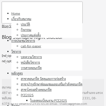
Skip
to
Home
content
เกี่ยวกับสมาคม
ประวัติ
Blog Standard Right Sidebar
กิจกรรม
ประกาศแต่งตั้ง
Blog Standard Right Sidebar
การประชุมวิชาการ
call-for-paper
วิชาการ
[nd_options_post_grid nd_options_layout=”layout-3″
บทความวิชาการ
nd_options_order=”ASC”]
หนังสือวิชาการ
วารสารคอนกรีต
หลักสูตร
สาขาคอนกรีต วัสดุและการก่อสร้าง
สาขาบำรุงรักษาซ่อมแซมและเสริมกำลังคอนกรีต
สมาคมคอนกรีตแห่งประเทศไทย
สาขาโครงสร้างคอนกรีต
487 อาคาร วสท. ชั้น3 ซอยรามคำแหง 39 (ซอยเทพลีลา) ถนนรามคำแหง แขวง
PCE2025
พลับพลาเขตวังทองหลาง กรุงเทพฯ 10310 โทรศัพท์ 0-2136-2331, 08-
ใบลงทะเบียนงาน PCE2025
6374-4237 โทรสาร 0-2935-6538 email : thaitca@gmail.com
ติดต่อ