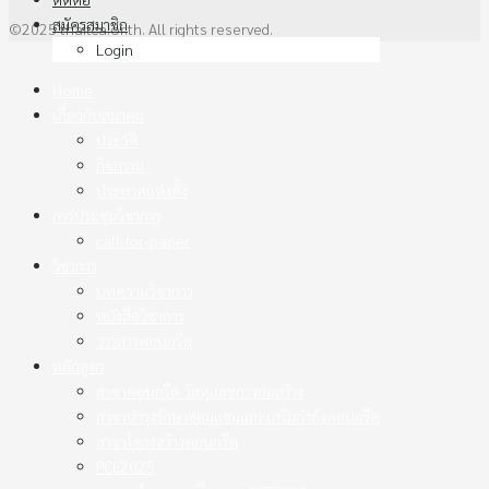
สมัครสมาชิก
©2025 thaitca.or.th. All rights reserved.
Login
Home
เกี่ยวกับสมาคม
ประวัติ
กิจกรรม
ประกาศแต่งตั้ง
การประชุมวิชาการ
call-for-paper
วิชาการ
บทความวิชาการ
หนังสือวิชาการ
วารสารคอนกรีต
หลักสูตร
สาขาคอนกรีต วัสดุและการก่อสร้าง
สาขาบำรุงรักษาซ่อมแซมและเสริมกำลังคอนกรีต
สาขาโครงสร้างคอนกรีต
PCE2025