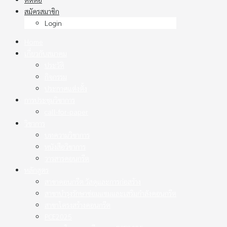
สมัครสมาชิก
Login
Home
เกี่ยวกับสมาคม
ประวัติ
กิจกรรม
ประกาศแต่งตั้ง
การประชุมวิชาการ
call-for-paper
วิชาการ
บทความวิชาการ
หนังสือวิชาการ
วารสารคอนกรีต
หลักสูตร
สาขาคอนกรีต วัสดุและการก่อสร้าง
สาขาบำรุงรักษาซ่อมแซมและเสริมกำลังคอนกรีต
สาขาโครงสร้างคอนกรีต
PCE2025