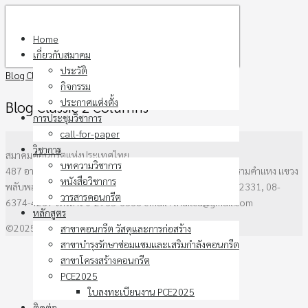
Skip
to
Home
content
เกี่ยวกับสมาคม
ประวัติ
Blog Classic 2 Columns
กิจกรรม
ประกาศแต่งตั้ง
Blog Classic 2 Columns
การประชุมวิชาการ
call-for-paper
วิชาการ
สมาคมคอนกรีตแห่งประเทศไทย
บทความวิชาการ
487 อาคาร วสท. ชั้น3 ซอยรามคำแหง 39 (ซอยเทพลีลา) ถนนรามคำแหง แขวง
หนังสือวิชาการ
พลับพลาเขตวังทองหลาง กรุงเทพฯ 10310 โทรศัพท์ 0-2136-2331, 08-
วารสารคอนกรีต
6374-4237 โทรสาร 0-2935-6538 email : thaitca@gmail.com
หลักสูตร
©2025 thaitca.or.th. All rights reserved.
สาขาคอนกรีต วัสดุและการก่อสร้าง
สาขาบำรุงรักษาซ่อมแซมและเสริมกำลังคอนกรีต
สาขาโครงสร้างคอนกรีต
PCE2025
ใบลงทะเบียนงาน PCE2025
ติดต่อ