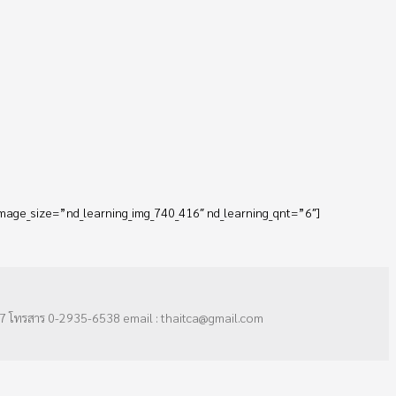
_image_size=”nd_learning_img_740_416″ nd_learning_qnt=”6″]
7 โทรสาร 0-2935-6538 email : thaitca@gmail.com