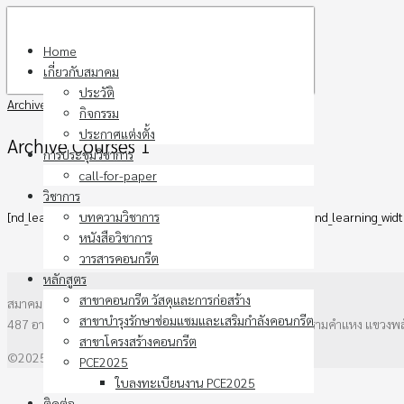
Skip
to
Home
content
เกี่ยวกับสมาคม
ประวัติ
Archive Courses 1
กิจกรรม
ประกาศแต่งตั้ง
Archive Courses 1
การประชุมวิชาการ
call-for-paper
วิชาการ
บทความวิชาการ
[nd_learning_courses_pg nd_learning_layout=”layout-7″ nd_learning_wid
หนังสือวิชาการ
วารสารคอนกรีต
หลักสูตร
สาขาคอนกรีต วัสดุและการก่อสร้าง
สมาคมคอนกรีตแห่งประเทศไทย
สาขาบำรุงรักษาซ่อมแซมและเสริมกำลังคอนกรีต
487 อาคาร วสท. ชั้น3 ซอยรามคำแหง 39 (ซอยเทพลีลา) ถนนรามคำแหง แขวงพ
สาขาโครงสร้างคอนกรีต
©2025 thaitca.or.th. All rights reserved.
PCE2025
ใบลงทะเบียนงาน PCE2025
ติดต่อ