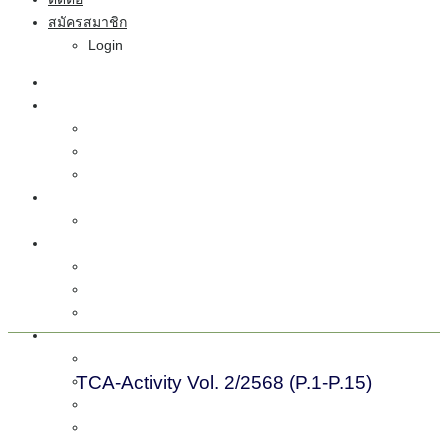
สมัครสมาชิก
Login
Home
เกี่ยวกับสมาคม
ประวัติ
กิจกรรม
ประกาศแต่งตั้ง
การประชุมวิชาการ
call-for-paper
วิชาการ
บทความวิชาการ
หนังสือวิชาการ
วารสารคอนกรีต
หลักสูตร
สาขาคอนกรีต วัสดุและการก่อสร้าง
TCA-Activity Vol. 2/2568 (P.1-P.15)
สาขาบำรุงรักษาซ่อมแซมและเสริมกำลังคอนกรีต
สาขาโครงสร้างคอนกรีต
PCE2025