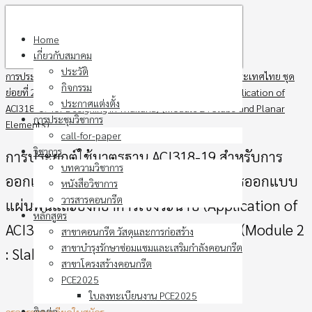
Skip
to
Home
content
เกี่ยวกับสมาคม
ประวัติ
การประยุกต์ใช้มาตรฐาน ACI318-19 สำหรับการออกแบบในประเทศไทย ชุด
กิจกรรม
ย่อยที่ 2 : การออกแบบแผ่นพื้นและองค์อาคารเชิงระนาบ (Application of
ประกาศแต่งตั้ง
ACI318-19 for Designing in Thailand) (Module 2 : Slabs and Planar
การประชุมวิชาการ
Elements)
call-for-paper
วิชาการ
การประยุกต์ใช้มาตรฐาน ACI318-19 สำหรับการ
บทความวิชาการ
ออกแบบในประเทศไทย ชุดย่อยที่ 2 : การออกแบบ
หนังสือวิชาการ
วารสารคอนกรีต
แผ่นพื้นและองค์อาคารเชิงระนาบ (Application of
หลักสูตร
ACI318-19 for Designing in Thailand) (Module 2
สาขาคอนกรีต วัสดุและการก่อสร้าง
สาขาบำรุงรักษาซ่อมแซมและเสริมกำลังคอนกรีต
: Slabs and Planar Elements)
สาขาโครงสร้างคอนกรีต
PCE2025
ใบลงทะเบียนงาน PCE2025
ติดต่อ
กรอกรายละเอียดใบสมัคร