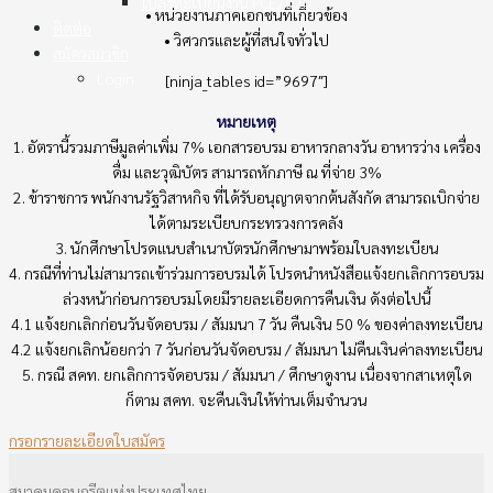
ใบลงทะเบียนงาน PCE2025
• หน่วยงานภาคเอกชนที่เกี่ยวข้อง
ติดต่อ
• วิศวกรและผู้ที่สนใจทั่วไป
สมัครสมาชิก
Login
[ninja_tables id=”9697″]
หมายเหตุ
1. อัตรานี้รวมภาษีมูลค่าเพิ่ม 7% เอกสารอบรม อาหารกลางวัน อาหารว่าง เครื่อง
ดื่ม และวุฒิบัตร สามารถหักภาษี ณ ที่จ่าย 3%
2. ข้าราชการ พนักงานรัฐวิสาหกิจ ที่ได้รับอนุญาตจากต้นสังกัด สามารถเบิกจ่าย
ได้ตามระเบียบกระทรวงการคลัง
3. นักศึกษาโปรดแนบสําเนาบัตรนักศึกษามาพร้อมใบลงทะเบียน
4. กรณีที่ท่านไม่สามารถเข้าร่วมการอบรมได้ โปรดนําหนังสือแจ้งยกเลิกการอบรม
ล่วงหน้าก่อนการอบรมโดยมีรายละเอียดการคืนเงิน ดังต่อไปนี้
4.1 แจ้งยกเลิกก่อนวันจัดอบรม / สัมมนา 7 วัน คืนเงิน 50 % ของค่าลงทะเบียน
4.2 แจ้งยกเลิกน้อยกว่า 7 วันก่อนวันจัดอบรม / สัมมนา ไม่คืนเงินค่าลงทะเบียน
5. กรณี สคท. ยกเลิกการจัดอบรม / สัมมนา / ศึกษาดูงาน เนื่องจากสาเหตุใด
ก็ตาม สคท. จะคืนเงินให้ท่านเต็มจํานวน
กรอกรายละเอียดใบสมัคร
สมาคมคอนกรีตแห่งประเทศไทย