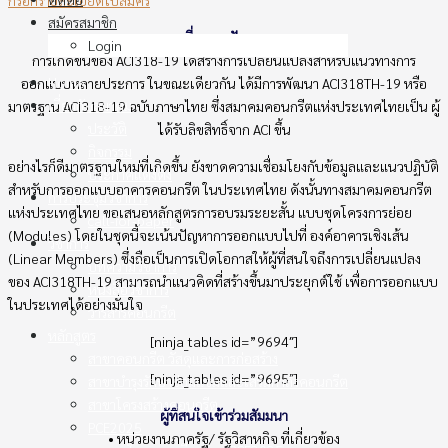
สมัครสมาชิก
ที่มาของปัญหา
Login
การเกิดขึ้นของ ACI318-19 ได้สร้างการเปลี่ยนแปลงสำหรับแนวทางการ
Home
ออกแบบหลายประการ ในขณะเดียวกัน ได้มีการพัฒนา ACI318TH-19 หรือ
เกี่ยวกับสมาคม
มาตรฐาน ACI318-19 ฉบับภาษาไทย ซึ่งสมาคมคอนกรีตแห่งประเทศไทยเป็น ผู้
ประวัติ
ได้รับลิขสิทธิ์จาก ACI ขึ้น
กิจกรรม
อย่างไรก็ดีมาตรฐานใหม่ที่เกิดขึ้น ยังขาดความเชื่อมโยงกับข้อมูลและแนวปฏิบัติ
ประกาศแต่งตั้ง
สำหรับการออกแบบอาคารคอนกรีต ในประเทศไทย ดังนั้นทางสมาคมคอนกรีต
การประชุมวิชาการ
แห่งประเทศไทย ขอเสนอหลักสูตรการอบรมระยะสั้น แบบชุดโครงการย่อย
call-for-paper
(Modules) โดยในชุดนี้จะเน้นปัญหาการออกแบบไปที่ องค์อาคารเชิงเส้น
วิชาการ
(Linear Members) ซึ่งถือเป็นการเปิดโอกาสให้ผู้ที่สนใจถึงการเปลี่ยนแปลง
บทความวิชาการ
ของ ACI318TH-19 สามารถนำแนวคิดที่สร้างขึ้นมาประยุกต์ใช้ เพื่อการออกแบบ
หนังสือวิชาการ
ในประเทศได้อย่างมั่นใจ
วารสารคอนกรีต
หลักสูตร
[ninja_tables id=”9694″]
สาขาคอนกรีต วัสดุและการก่อสร้าง
[ninja_tables id=”9695″]
สาขาบำรุงรักษาซ่อมแซมและเสริมกำลังคอนกรีต
สาขาโครงสร้างคอนกรีต
ผู้ที่สนใจเข้าร่วมสัมมนา
PCE2025
• หน่วยงานภาครัฐ/ รัฐวิสาหกิจ ที่เกี่ยวข้อง