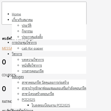
Skip
to
Home
content
เกี่ยวกับสมาคม
ประวัติ
กิจกรรม
ประกาศแต่งตั้ง
ดร.อัศวิน วาณิชย์ก่อกุล
การประชุมวิชาการ
call-for-paper
MESSAGE ME
วิชาการ
0
บทความวิชาการ
หนังสือวิชาการ
วารสารคอนกรีต
COURSES
หลักสูตร
สาขาคอนกรีต วัสดุและการก่อสร้าง
0
สาขาบำรุงรักษาซ่อมแซมและเสริมกำลังคอนกรีต
สาขาโครงสร้างคอนกรีต
PCE2025
RATING
ใบลงทะเบียนงาน PCE2025
ดร.อัศวิน วาณิชย์ก่อกุล
ติดต่อ