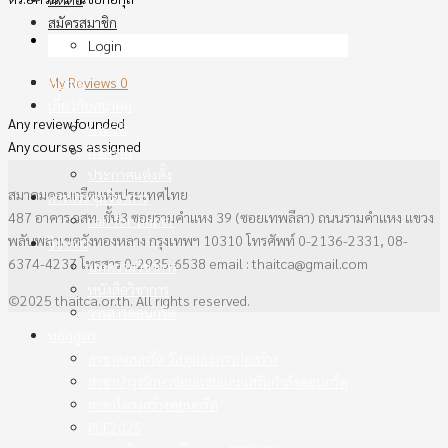
สมัครสมาชิก
My Courses
0
Login
My Reviews
0
Home
เกี่ยวกับสมาคม
Any review founded
ประวัติ
Any courses assigned
กิจกรรม
ประกาศแต่งตั้ง
สมาคมคอนกรีตแห่งประเทศไทย
การประชุมวิชาการ
487 อาคาร วสท. ชั้น3 ซอยรามคำแหง 39 (ซอยเทพลีลา) ถนนรามคำแหง แขวง
call-for-paper
พลับพลาเขตวังทองหลาง กรุงเทพฯ 10310 โทรศัพท์ 0-2136-2331, 08-
วิชาการ
6374-4237 โทรสาร 0-2935-6538 email : thaitca@gmail.com
บทความวิชาการ
หนังสือวิชาการ
©2025 thaitca.or.th. All rights reserved.
วารสารคอนกรีต
หลักสูตร
สาขาคอนกรีต วัสดุและการก่อสร้าง
สาขาบำรุงรักษาซ่อมแซมและเสริมกำลังคอนกรีต
สาขาโครงสร้างคอนกรีต
PCE2025