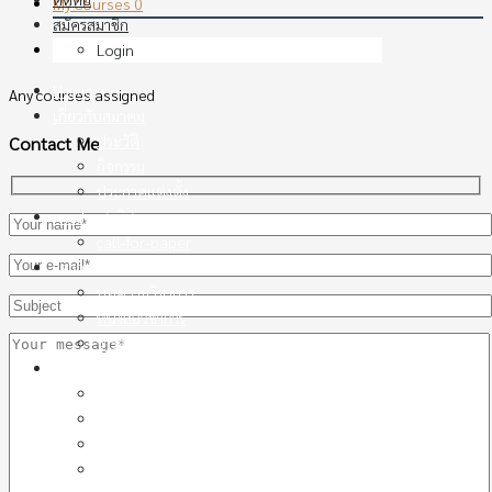
My Courses
0
สมัครสมาชิก
My Reviews
0
Login
Home
Any courses assigned
เกี่ยวกับสมาคม
ประวัติ
Contact Me
กิจกรรม
ประกาศแต่งตั้ง
การประชุมวิชาการ
call-for-paper
วิชาการ
บทความวิชาการ
หนังสือวิชาการ
วารสารคอนกรีต
หลักสูตร
สาขาคอนกรีต วัสดุและการก่อสร้าง
สาขาบำรุงรักษาซ่อมแซมและเสริมกำลังคอนกรีต
สาขาโครงสร้างคอนกรีต
PCE2025