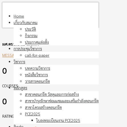
Skip
to
Home
content
เกี่ยวกับสมาคม
ประวัติ
กิจกรรม
ประกาศแต่งตั้ง
ผศ.ดร.ประวีณ ชมปรีดา
การประชุมวิชาการ
call-for-paper
MESSAGE ME
วิชาการ
0
บทความวิชาการ
หนังสือวิชาการ
วารสารคอนกรีต
COURSES
หลักสูตร
สาขาคอนกรีต วัสดุและการก่อสร้าง
0
สาขาบำรุงรักษาซ่อมแซมและเสริมกำลังคอนกรีต
สาขาโครงสร้างคอนกรีต
PCE2025
RATING
ใบลงทะเบียนงาน PCE2025
ติดต่อ