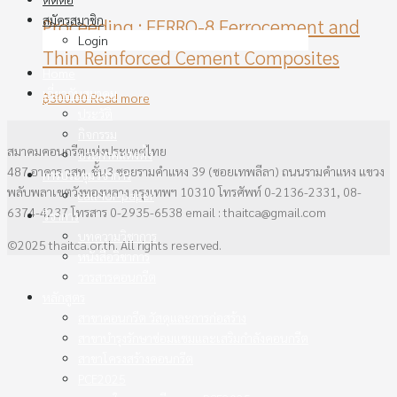
สมัครสมาชิก
Proceeding : FERRO-8 Ferrocement and
Login
Thin Reinforced Cement Composites
Home
เกี่ยวกับสมาคม
฿
300.00
Read more
ประวัติ
กิจกรรม
สมาคมคอนกรีตแห่งประเทศไทย
ประกาศแต่งตั้ง
487 อาคาร วสท. ชั้น3 ซอยรามคำแหง 39 (ซอยเทพลีลา) ถนนรามคำแหง แขวง
การประชุมวิชาการ
พลับพลาเขตวังทองหลาง กรุงเทพฯ 10310 โทรศัพท์ 0-2136-2331, 08-
call-for-paper
6374-4237 โทรสาร 0-2935-6538 email : thaitca@gmail.com
วิชาการ
บทความวิชาการ
©2025 thaitca.or.th. All rights reserved.
หนังสือวิชาการ
วารสารคอนกรีต
หลักสูตร
สาขาคอนกรีต วัสดุและการก่อสร้าง
สาขาบำรุงรักษาซ่อมแซมและเสริมกำลังคอนกรีต
สาขาโครงสร้างคอนกรีต
PCE2025