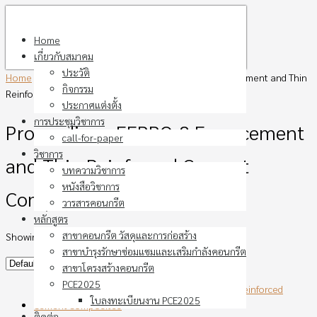
Skip
to
Home
content
เกี่ยวกับสมาคม
ประวัติ
Home
›
Products tagged “Proceeding : FERRO-8 Ferrocement and Thin
กิจกรรม
Reinforced Cement Composites”
ประกาศแต่งตั้ง
การประชุมวิชาการ
Proceeding : FERRO-8 Ferrocement
call-for-paper
วิชาการ
and Thin Reinforced Cement
บทความวิชาการ
หนังสือวิชาการ
Composites
วารสารคอนกรีต
หลักสูตร
สาขาคอนกรีต วัสดุและการก่อสร้าง
Showing the single result
สาขาบำรุงรักษาซ่อมแซมและเสริมกำลังคอนกรีต
สาขาโครงสร้างคอนกรีต
PCE2025
ใบลงทะเบียนงาน PCE2025
ติดต่อ