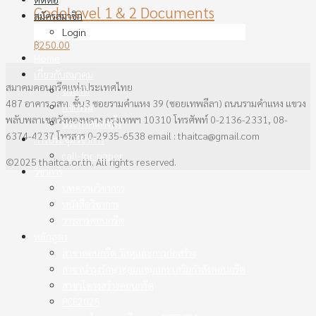
CodeLevel 1 & 2 Documents
สมัครสมาชิก
Login
฿
250.00
Home
เกี่ยวกับสมาคม
สมาคมคอนกรีตแห่งประเทศไทย
ประวัติ
487 อาคาร วสท. ชั้น3 ซอยรามคำแหง 39 (ซอยเทพลีลา) ถนนรามคำแหง แขวง
กิจกรรม
พลับพลาเขตวังทองหลาง กรุงเทพฯ 10310 โทรศัพท์ 0-2136-2331, 08-
ประกาศแต่งตั้ง
6374-4237 โทรสาร 0-2935-6538 email : thaitca@gmail.com
การประชุมวิชาการ
call-for-paper
©2025 thaitca.or.th. All rights reserved.
วิชาการ
บทความวิชาการ
หนังสือวิชาการ
วารสารคอนกรีต
หลักสูตร
สาขาคอนกรีต วัสดุและการก่อสร้าง
สาขาบำรุงรักษาซ่อมแซมและเสริมกำลังคอนกรีต
สาขาโครงสร้างคอนกรีต
PCE2025