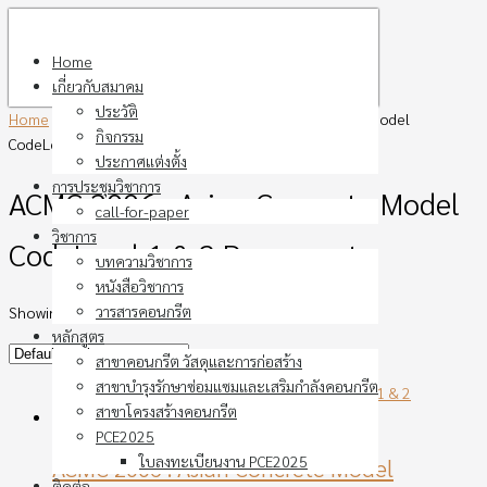
Skip
to
Home
content
เกี่ยวกับสมาคม
ประวัติ
Home
›
Products tagged “ACMC 2006 : Asian Concrete Model
กิจกรรม
CodeLevel 1 & 2 Documents”
ประกาศแต่งตั้ง
การประชุมวิชาการ
ACMC 2006 : Asian Concrete Model
call-for-paper
วิชาการ
CodeLevel 1 & 2 Documents
บทความวิชาการ
หนังสือวิชาการ
วารสารคอนกรีต
Showing the single result
หลักสูตร
สาขาคอนกรีต วัสดุและการก่อสร้าง
สาขาบำรุงรักษาซ่อมแซมและเสริมกำลังคอนกรีต
สาขาโครงสร้างคอนกรีต
PCE2025
ใบลงทะเบียนงาน PCE2025
ACMC 2006 : Asian Concrete Model
ติดต่อ