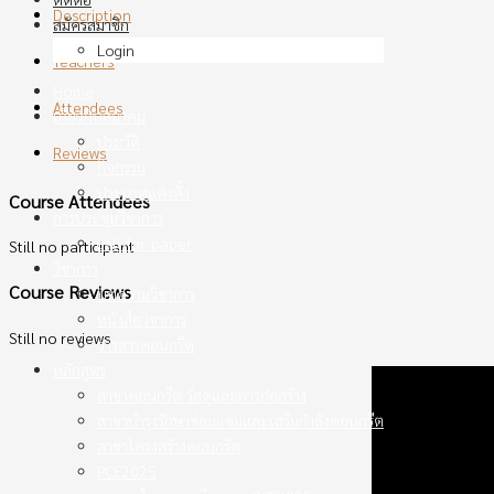
Description
สมัครสมาชิก
Login
Teachers
Home
Attendees
เกี่ยวกับสมาคม
ประวัติ
Reviews
กิจกรรม
ประกาศแต่งตั้ง
Course Attendees
การประชุมวิชาการ
call-for-paper
Still no participant
วิชาการ
Course Reviews
บทความวิชาการ
หนังสือวิชาการ
Still no reviews
วารสารคอนกรีต
หลักสูตร
สาขาคอนกรีต วัสดุและการก่อสร้าง
สาขาบำรุงรักษาซ่อมแซมและเสริมกำลังคอนกรีต
สาขาโครงสร้างคอนกรีต
PCE2025