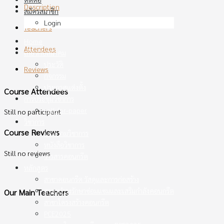
Description
สมัครสมาชิก
Login
Teachers
Home
Attendees
เกี่ยวกับสมาคม
ประวัติ
Reviews
กิจกรรม
ประกาศแต่งตั้ง
Course Attendees
การประชุมวิชาการ
call-for-paper
Still no participant
วิชาการ
Course Reviews
บทความวิชาการ
หนังสือวิชาการ
Still no reviews
วารสารคอนกรีต
หลักสูตร
สาขาคอนกรีต วัสดุและการก่อสร้าง
สาขาบำรุงรักษาซ่อมแซมและเสริมกำลังคอนกรีต
Our Main Teachers
สาขาโครงสร้างคอนกรีต
PCE2025