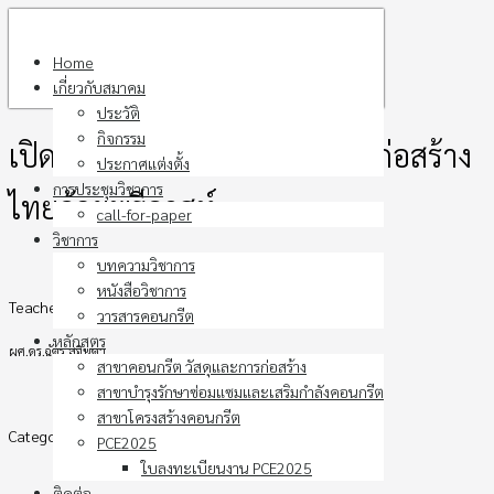
Skip
to
Home
content
เกี่ยวกับสมาคม
ประวัติ
กิจกรรม
เปิดศักราชใหม่พลิกโฉมวงการก่อสร้าง
ประกาศแต่งตั้ง
การประชุมวิชาการ
ไทยด้วยพรีคาสท์
call-for-paper
วิชาการ
บทความวิชาการ
หนังสือวิชาการ
Teacher
วารสารคอนกรีต
หลักสูตร
ผศ.ดร.ฉัตร สุจินดา
สาขาคอนกรีต วัสดุและการก่อสร้าง
สาขาบำรุงรักษาซ่อมแซมและเสริมกำลังคอนกรีต
สาขาโครงสร้างคอนกรีต
Category
PCE2025
ใบลงทะเบียนงาน PCE2025
ติดต่อ