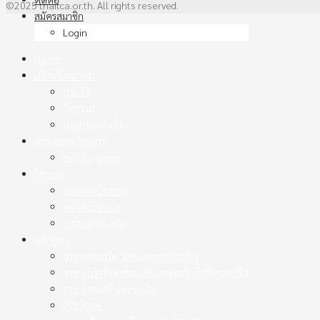
©2025 thaitca.or.th. All rights reserved.
สมัครสมาชิก
Login
Home
เกี่ยวกับสมาคม
ประวัติ
กิจกรรม
ประกาศแต่งตั้ง
การประชุมวิชาการ
call-for-paper
วิชาการ
บทความวิชาการ
หนังสือวิชาการ
วารสารคอนกรีต
หลักสูตร
สาขาคอนกรีต วัสดุและการก่อสร้าง
สาขาบำรุงรักษาซ่อมแซมและเสริมกำลังคอนกรีต
สาขาโครงสร้างคอนกรีต
PCE2025