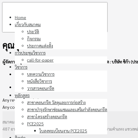
Skip
to
Home
content
เกี่ยวกับสมาคม
ประวัติ
กิจกรรม
คุณสุวิชา พารักษา
ประกาศแต่งตั้ง
การประชุมวิชาการ
call-for-paper
ผู้จัดการกลุ่มเป้าหมาย - งานระบบซ่อมแซมและป้องกันคอนกรีต : บริษัท ซิก้า 
วิชาการ
บทความวิชาการ
My Courses
0
หนังสือวิชาการ
My Reviews
0
วารสารคอนกรีต
หลักสูตร
Any review founded
สาขาคอนกรีต วัสดุและการก่อสร้าง
Any courses assigned
สาขาบำรุงรักษาซ่อมแซมและเสริมกำลังคอนกรีต
สาขาโครงสร้างคอนกรีต
สมาคมคอนกรีตแห่งประเทศไทย
PCE2025
487 อาคาร วสท. ชั้น3 ซอยรามคำแหง 39 (ซอยเทพลีลา) ถนนรามคำแหง แขวงพ
ใบลงทะเบียนงาน PCE2025
ติดต่อ