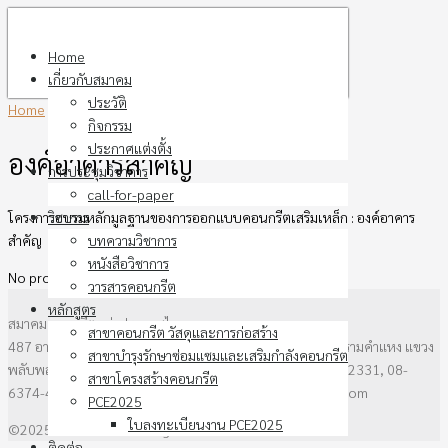
Skip
to
Home
content
เกี่ยวกับสมาคม
ประวัติ
Home
›
องค์อาคารสำคัญ
กิจกรรม
ประกาศแต่งตั้ง
องค์อาคารสำคัญ
การประชุมวิชาการ
call-for-paper
โครงการอบรมหลักมูลฐานของการออกแบบคอนกรีตเสริมเหล็ก : องค์อาคาร
วิชาการ
สำคัญ
บทความวิชาการ
หนังสือวิชาการ
No products were found matching your selection.
วารสารคอนกรีต
หลักสูตร
สมาคมคอนกรีตแห่งประเทศไทย
สาขาคอนกรีต วัสดุและการก่อสร้าง
487 อาคาร วสท. ชั้น3 ซอยรามคำแหง 39 (ซอยเทพลีลา) ถนนรามคำแหง แขวง
สาขาบำรุงรักษาซ่อมแซมและเสริมกำลังคอนกรีต
พลับพลาเขตวังทองหลาง กรุงเทพฯ 10310 โทรศัพท์ 0-2136-2331, 08-
สาขาโครงสร้างคอนกรีต
6374-4237 โทรสาร 0-2935-6538 email : thaitca@gmail.com
PCE2025
ใบลงทะเบียนงาน PCE2025
©2025 thaitca.or.th. All rights reserved.
ติดต่อ