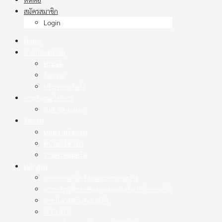
สมัครสมาชิก
Login
Home
เกี่ยวกับสมาคม
ประวัติ
กิจกรรม
ประกาศแต่งตั้ง
การประชุมวิชาการ
call-for-paper
วิชาการ
บทความวิชาการ
หนังสือวิชาการ
วารสารคอนกรีต
หลักสูตร
สาขาคอนกรีต วัสดุและการก่อสร้าง
สาขาบำรุงรักษาซ่อมแซมและเสริมกำลังคอนกรีต
สาขาโครงสร้างคอนกรีต
PCE2025