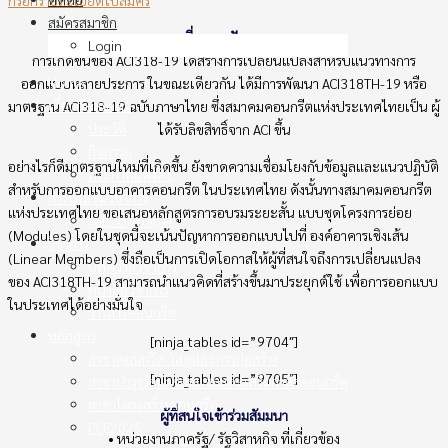
สมัครสมาชิก
ที่มาของปัญหา
Login
การเกิดขึ้นของ ACI318-19 ได้สร้างการเปลี่ยนแปลงสำหรับแนวทางการ
Home
ออกแบบหลายประการ ในขณะเดียวกัน ได้มีการพัฒนา ACI318TH-19 หรือ
เกี่ยวกับสมาคม
มาตรฐาน ACI318-19 ฉบับภาษาไทย ซึ่งสมาคมคอนกรีตแห่งประเทศไทยเป็น ผู้
ประวัติ
ได้รับลิขสิทธิ์จาก ACI ขึ้น
กิจกรรม
อย่างไรก็ดีมาตรฐานใหม่ที่เกิดขึ้น ยังขาดความเชื่อมโยงกับข้อมูลและแนวปฏิบัติ
ประกาศแต่งตั้ง
สำหรับการออกแบบอาคารคอนกรีต ในประเทศไทย ดังนั้นทางสมาคมคอนกรีต
การประชุมวิชาการ
แห่งประเทศไทย ขอเสนอหลักสูตรการอบรมระยะสั้น แบบชุดโครงการย่อย
call-for-paper
(Modules) โดยในชุดนี้จะเน้นปัญหาการออกแบบไปที่ องค์อาคารเชิงเส้น
วิชาการ
(Linear Members) ซึ่งถือเป็นการเปิดโอกาสให้ผู้ที่สนใจถึงการเปลี่ยนแปลง
บทความวิชาการ
ของ ACI318TH-19 สามารถนำแนวคิดที่สร้างขึ้นมาประยุกต์ใช้ เพื่อการออกแบบ
หนังสือวิชาการ
ในประเทศได้อย่างมั่นใจ
วารสารคอนกรีต
หลักสูตร
[ninja_tables id=”9704″]
สาขาคอนกรีต วัสดุและการก่อสร้าง
[ninja_tables id=”9705″]
สาขาบำรุงรักษาซ่อมแซมและเสริมกำลังคอนกรีต
สาขาโครงสร้างคอนกรีต
ผู้ที่สนใจเข้าร่วมสัมมนา
PCE2025
• หน่วยงานภาครัฐ/ รัฐวิสาหกิจ ที่เกี่ยวข้อง