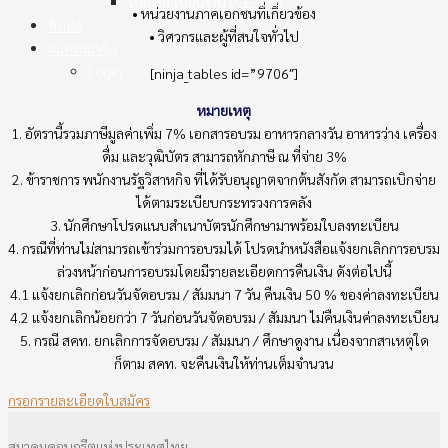
ใบลงทะเบียนงาน PCE2025
• หน่วยงานภาคเอกชนที่เกี่ยวข้อง
ติดต่อ
• วิศวกรและผู้ที่สนใจทั่วไป
สมัครสมาชิก
Login
[ninja_tables id=”9706″]
หมายเหตุ
1. อัตรานี้รวมภาษีมูลค่าเพิ่ม 7% เอกสารอบรม อาหารกลางวัน อาหารว่าง เครื่อง
ดื่ม และวุฒิบัตร สามารถหักภาษี ณ ที่จ่าย 3%
2. ข้าราชการ พนักงานรัฐวิสาหกิจ ที่ได้รับอนุญาตจากต้นสังกัด สามารถเบิกจ่าย
ได้ตามระเบียบกระทรวงการคลัง
3. นักศึกษาโปรดแนบสําเนาบัตรนักศึกษามาพร้อมใบลงทะเบียน
4. กรณีที่ท่านไม่สามารถเข้าร่วมการอบรมได้ โปรดนําหนังสือแจ้งยกเลิกการอบรม
ล่วงหน้าก่อนการอบรมโดยมีรายละเอียดการคืนเงิน ดังต่อไปนี้
4.1 แจ้งยกเลิกก่อนวันจัดอบรม / สัมมนา 7 วัน คืนเงิน 50 % ของค่าลงทะเบียน
4.2 แจ้งยกเลิกน้อยกว่า 7 วันก่อนวันจัดอบรม / สัมมนา ไม่คืนเงินค่าลงทะเบียน
5. กรณี สคท. ยกเลิกการจัดอบรม / สัมมนา / ศึกษาดูงาน เนื่องจากสาเหตุใด
ก็ตาม สคท. จะคืนเงินให้ท่านเต็มจํานวน
กรอกรายละเอียดใบสมัคร
สมาคมคอนกรีตแห่งประเทศไทย