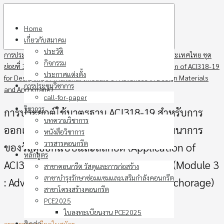
Skip
to
Home
content
เกี่ยวกับสมาคม
ประวัติ
การประยุกต์ใช้มาตรฐาน ACI318-19 สำหรับการออกแบบในประเทศไทย ชุด
กิจกรรม
ย่อยที่ 3 : พัฒนาการของวัสดุออกแบบและสลักยึด (Application of ACI318-19
ประกาศแต่งตั้ง
for Designing in Thailand) (Module 3 : Advances in Design Materials
การประชุมวิชาการ
and Anchorage)
call-for-paper
วิชาการ
การประยุกต์ใช้มาตรฐาน ACI318-19 สำหรับการ
บทความวิชาการ
ออกแบบในประเทศไทย ชุดย่อยที่ 3 : พัฒนาการ
หนังสือวิชาการ
วารสารคอนกรีต
ของวัสดุออกแบบและสลักยึด (Application of
หลักสูตร
ACI318-19 for Designing in Thailand) (Module 3
สาขาคอนกรีต วัสดุและการก่อสร้าง
สาขาบำรุงรักษาซ่อมแซมและเสริมกำลังคอนกรีต
: Advances in Design Materials and Anchorage)
สาขาโครงสร้างคอนกรีต
PCE2025
ใบลงทะเบียนงาน PCE2025
ติดต่อ
กรอกรายละเอียดใบสมัคร